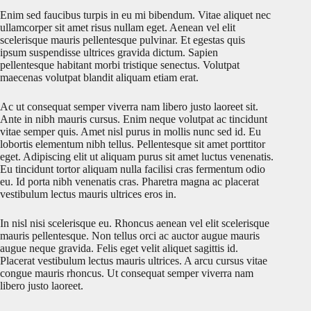
Enim sed faucibus turpis in eu mi bibendum. Vitae aliquet nec
ullamcorper sit amet risus nullam eget. Aenean vel elit
scelerisque mauris pellentesque pulvinar. Et egestas quis
ipsum suspendisse ultrices gravida dictum. Sapien
pellentesque habitant morbi tristique senectus. Volutpat
maecenas volutpat blandit aliquam etiam erat.
Ac ut consequat semper viverra nam libero justo laoreet sit.
Ante in nibh mauris cursus. Enim neque volutpat ac tincidunt
vitae semper quis. Amet nisl purus in mollis nunc sed id. Eu
lobortis elementum nibh tellus. Pellentesque sit amet porttitor
eget. Adipiscing elit ut aliquam purus sit amet luctus venenatis.
Eu tincidunt tortor aliquam nulla facilisi cras fermentum odio
eu. Id porta nibh venenatis cras. Pharetra magna ac placerat
vestibulum lectus mauris ultrices eros in.
In nisl nisi scelerisque eu. Rhoncus aenean vel elit scelerisque
mauris pellentesque. Non tellus orci ac auctor augue mauris
augue neque gravida. Felis eget velit aliquet sagittis id.
Placerat vestibulum lectus mauris ultrices. A arcu cursus vitae
congue mauris rhoncus. Ut consequat semper viverra nam
libero justo laoreet.