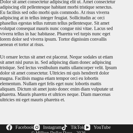
Dolor sit amet consectetur adipiscing elit ut. Amet consectetur
adipiscing elit pellentesque habitant morbi tristique senectus.
Eu facilisis sed odio morbi quis commodo. At risus viverra
adipiscing at in tellus integer feugiat. Sollicitudin ac orci
phasellus egestas tellus rutrum tellus pellentesque. Sit amet
volutpat consequat mauris nunc congue nisi vitae. Lacus sed
viverra tellus in hac habitasse. Pharetra vel turpis nunc eget
lorem dolor sed viverra ipsum. Tortor dignissim convallis
aenean et tortor at risus.
Ut ornare lectus sit amet est placerat. Neque sodales ut etiam
sit amet nisl purus in. Sed adipiscing diam donec adipiscing
tristique. Sed lectus vestibulum mattis ullamcorper velit. Ipsum
dolor sit amet consectetur. Ultricies mi quis hendrerit dolor
magna. Facilisis magna etiam tempor orci eu lobortis
elementum. Nullam eget felis eget nunc lobortis mattis
aliquam. Dictum sit amet justo donec enim diam vulputate ut
pharetra. Mauris pharetra et ultrices neque. Diam maecenas
ultricies mi eget mauris pharetra et.
Facebook
Instagram
TikTok
YouTube
© Million Dollar Days - 2026